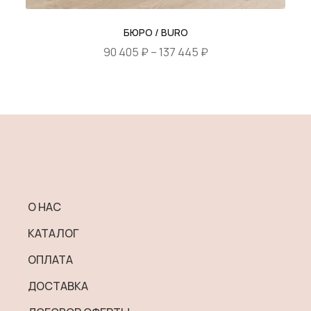
БЮРО / BURO
Диапазон
90 405
₽
–
137 445
₽
цен:
Этот
90
товар
405 ₽
имеет
–
несколько
137
вариаций.
445 ₽
Опции
можно
выбрать
О НАС
на
КАТАЛОГ
странице
товара.
ОПЛАТА
ДОСТАВКА