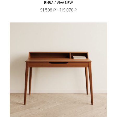
ВИВА / VIVA NEW
Диапазон
91 508
₽
–
119 070
₽
цен:
Этот
91
товар
508 ₽
имеет
–
несколько
119
вариаций.
070 ₽
Опции
можно
выбрать
на
странице
товара.