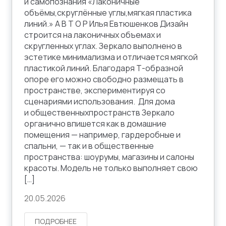
и самопознания «Лаконичные
объёмы,скруглённые углы,мягкая пластика
линий.» А В Т О Р Илья Евтюшенков Дизайн
строится на лаконичных объемах и
скругленных углах. Зеркало выполнено в
эстетике минимализма и отличается мягкой
пластикой линий. Благодаря Т-образной
опоре его можно свободно размещать в
пространстве, экспериментируя со
сценариями использования. Для дома
и общественныхпространств Зеркало
органично впишется как в домашние
помещения — например, гардеробные и
спальни, — так и в общественные
пространства: шоурумы, магазины и салоны
красоты. Модель не только выполняет свою
[…]
20.05.2026
ПОДРОБНЕЕ