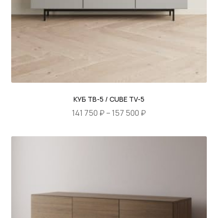
товара.
КУБ ТВ-5 / CUBE TV-5
Диапазон
141 750
₽
–
157 500
₽
цен:
Этот
141
товар
750 ₽
имеет
–
несколько
157
вариаций.
500 ₽
Опции
можно
выбрать