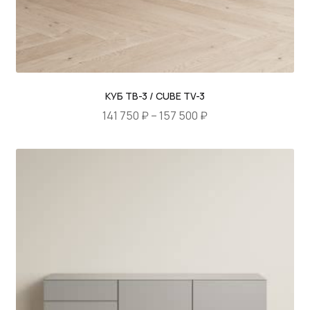
КУБ ТВ-3 / CUBE TV-3
Диапазон
141 750
₽
–
157 500
₽
цен:
Этот
141
товар
750 ₽
имеет
–
несколько
157
вариаций.
500 ₽
Опции
можно
выбрать
на
странице