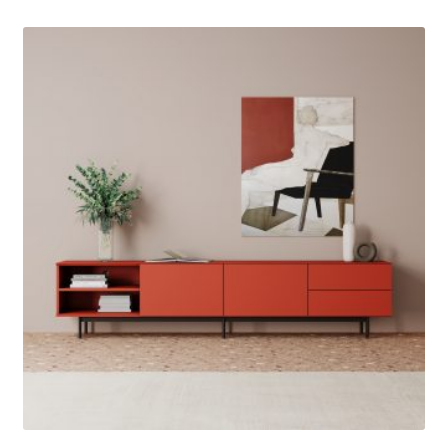
цен:
Этот
165
товар
375 ₽
имеет
–
несколько
192
вариаций.
938 ₽
Опции
можно
выбрать
на
странице
товара.