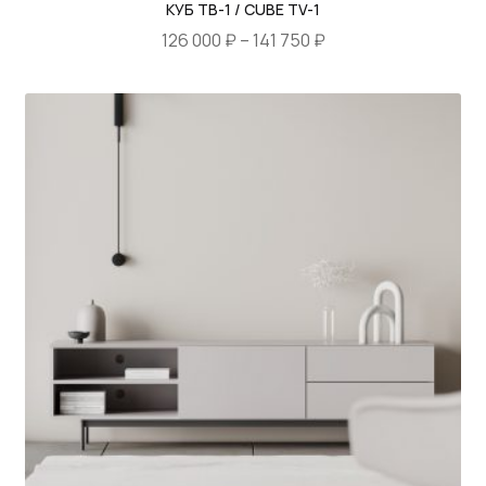
КУБ ТВ-1 / CUBE TV-1
Диапазон
126 000
₽
–
141 750
₽
цен:
Этот
126
товар
000 ₽
имеет
–
несколько
141
вариаций.
750 ₽
Опции
можно
выбрать
на
странице
товара.