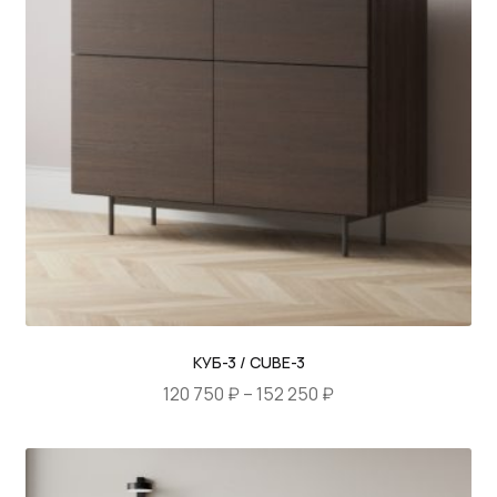
Опции
можно
ВИВА НЬЮ / VIVA NEW
выбрать
ВИВА / VIVA
на
странице
КАПРИ / CAPRI
товара.
КЛЭР / CLARE
КУБ / CUBE
КРИС / KRIS
ЛИНА / LINA
КУБ-3 / CUBE-3
ЛУКАС / LUKAS
Диапазон
120 750
₽
–
152 250
₽
цен:
МОДУЛЕ / MODULE
Этот
120
товар
750 ₽
МУН / MOON
имеет