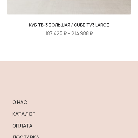
КУБ ТВ-3 БОЛЬШАЯ / CUBE TV3 LARGE
Диапазон
187 425
₽
–
214 988
₽
цен:
Этот
187
товар
425 ₽
имеет
–
несколько
214
вариаций.
988 ₽
Опции
можно
выбрать
О НАС
на
КАТАЛОГ
странице
товара.
ОПЛАТА
ДОСТАВКА