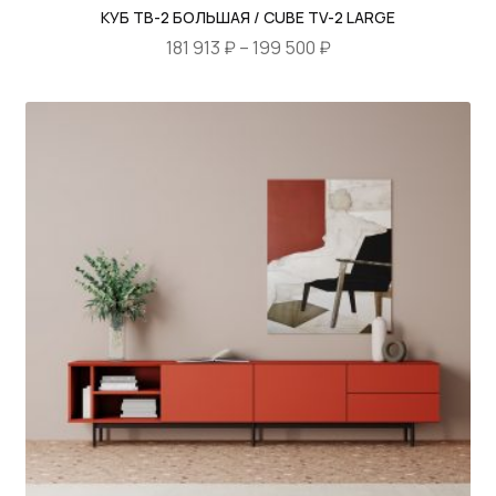
КУБ ТВ-2 БОЛЬШАЯ / CUBE TV-2 LARGE
Диапазон
181 913
₽
–
199 500
₽
цен:
Этот
181
товар
913 ₽
имеет
–
несколько
199
вариаций.
500 ₽
Опции
можно
выбрать
на
странице
товара.