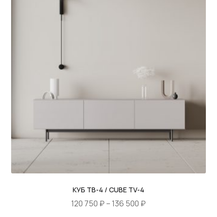
–
несколько
152
РАМОН / RAMON
вариаций.
250 ₽
Опции
РИТМО / RITMO
можно
выбрать
СКАНДИНАВИЯ / SCANDINAVIA
на
СОЛО / SOLO
странице
товара.
УЗОРЫ
ЭЛЕГИЯ / ELEGIA
ЭМИЛИЯ / EMILIA
ЮСТАС / USTAS
КУБ ТВ-4 / CUBE TV-4
АКЦИИ
Диапазон
120 750
₽
–
136 500
₽
ОПЛАТА
цен: