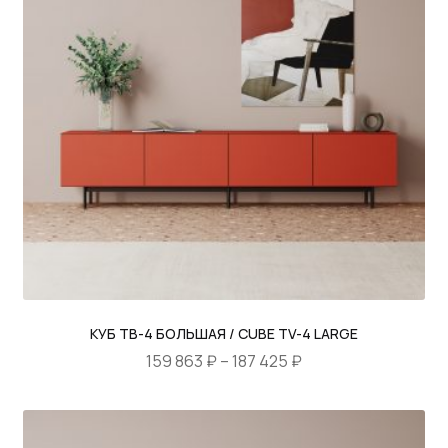
Опции
можно
выбрать
на
странице
товара.
КУБ ТВ-4 БОЛЬШАЯ / CUBE TV-4 LARGE
Диапазон
159 863
₽
–
187 425
₽
цен:
Этот
159
товар
863 ₽