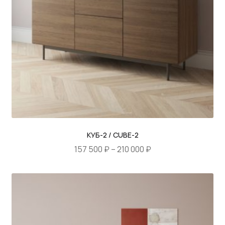
на
странице
товара.
КУБ-2 / CUBE-2
Диапазон
157 500
₽
–
210 000
₽
цен:
Этот
157
товар
500 ₽
имеет
–
несколько
210
вариаций.
000 ₽