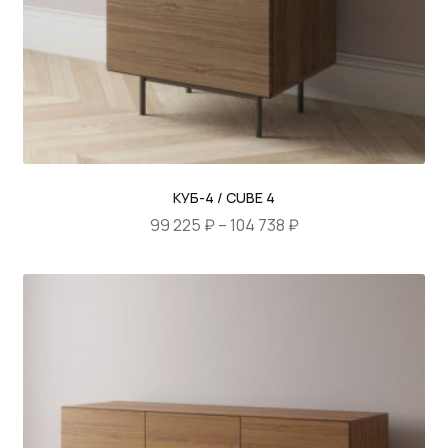
ТУМБЫ ДЛЯ ВИНИЛА
ТУМБЫ ТВ
БАНКЕТКИ, ОБУВНИЦЫ
ШКАФЫ, ВИТРИНЫ, СТЕЛЛАЖИ
ПОЛКИ
КУБ-4 / CUBE 4
Диапазон
99 225
₽
–
104 738
₽
СТОЛЫ И СТУЛЬЯ
цен:
Этот
99
товар
ОБЕДЕННЫЕ СТОЛЫ
225 ₽
имеет
–
ПИСЬМЕННЫЕ СТОЛЫ
несколько
104
вариаций.
738 ₽
БОЛЬШИЕ СТОЛЫ
Опции
можно
КОНСОЛИ
выбрать