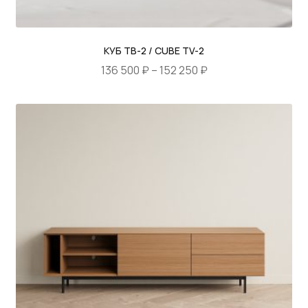
КУБ ТВ-2 / CUBE TV-2
Диапазон
136 500
₽
–
152 250
₽
цен:
Этот
136
товар
500 ₽
имеет
–
несколько
152
вариаций.
250 ₽
Опции
можно
выбрать
на
странице
товара.