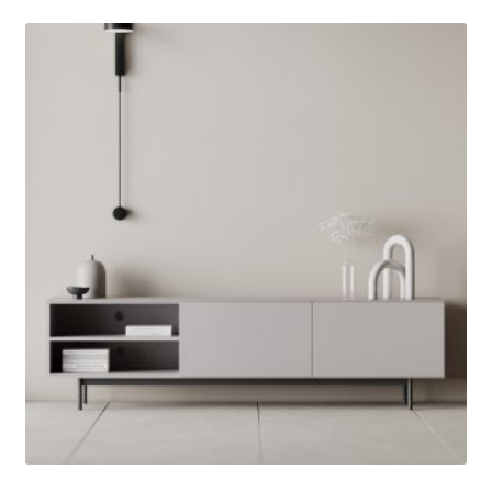
Этот
120
товар
ДОСТАВКА
750 ₽
имеет
–
НАШИ РАБОТЫ
несколько
136
вариаций.
500 ₽
БЛОГ
Опции
можно
ДИЗАЙНЕРАМ
выбрать
на
B2B
странице
товара.
КОНТАКТЫ
SALE