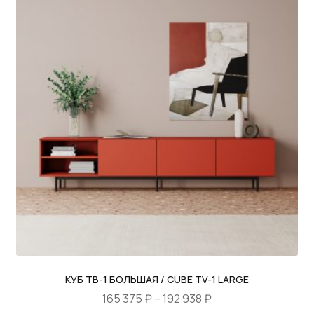
имеет
–
несколько
187
вариаций.
425 ₽
Опции
можно
выбрать
на
странице
товара.
КУБ ТВ-1 БОЛЬШАЯ / CUBE TV-1 LARGE
Диапазон
165 375
₽
–
192 938
₽