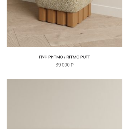
ТУМБЫ ДЛЯ ВИНИЛА
ТУМБЫ ТВ
БАНКЕТКИ, ОБУВНИЦЫ
ШКАФЫ, ВИТРИНЫ, СТЕЛЛАЖИ
ПОЛКИ
ПУФ РИТМО / RITMO PUFF
39 000
₽
СТОЛЫ И СТУЛЬЯ
Этот
товар
ОБЕДЕННЫЕ СТОЛЫ
имеет
ПИСЬМЕННЫЕ СТОЛЫ
несколько
вариаций.
БОЛЬШИЕ СТОЛЫ
Опции
можно
КОНСОЛИ
выбрать