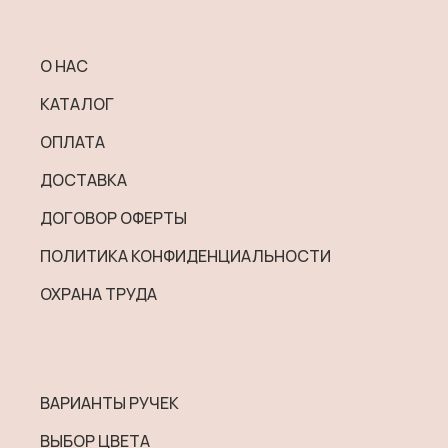
Опции
можно
ВИВА НЬЮ / VIVA NEW
выбрать
О НАС
ВИВА / VIVA
на
КАТАЛОГ
странице
КАПРИ / CAPRI
товара.
ОПЛАТА
КЛЭР / CLARE
ДОСТАВКА
КУБ / CUBE
ДОГОВОР ОФЕРТЫ
ПОЛИТИКА КОНФИДЕНЦИАЛЬНОСТИ
КРИС / KRIS
ОХРАНА ТРУДА
ЛИНА / LINA
ЛУКАС / LUKAS
МОДУЛЕ / MODULE
ВАРИАНТЫ РУЧЕК
МУН / MOON
ВЫБОР ЦВЕТА