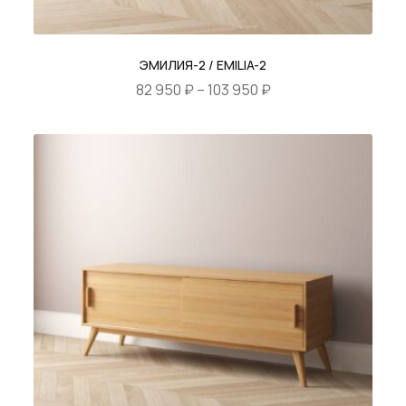
ЭМИЛИЯ-2 / EMILIA-2
Диапазон
82 950
₽
–
103 950
₽
цен:
Этот
82
товар
950 ₽
имеет
–
несколько
103
вариаций.
950 ₽
Опции
можно
выбрать
на
странице
товара.