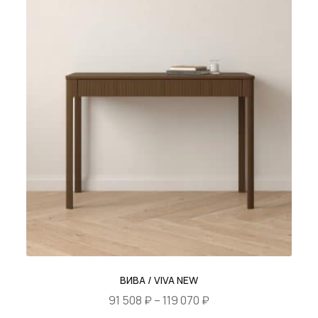
товар
175 ₽
имеет
–
несколько
106
вариаций.
943 ₽
Опции
можно
выбрать
на
странице
товара.
ВИВА / VIVA NEW
Диапазон
91 508
₽
–
119 070
₽
цен: