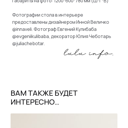
Габариты на фото: 1200*600*780 мм (Ш*Г*В)
Фотографии стола в интерьере
предоставлены дизайнером Инной Величко
@innaveli. Фотограф Евгений Кулибаба
@evgeniikulibaba, декоратор Юлия Чеботарь
@juliachebotar.
ВАМ ТАКЖЕ БУДЕТ
ИНТЕРЕСНО…