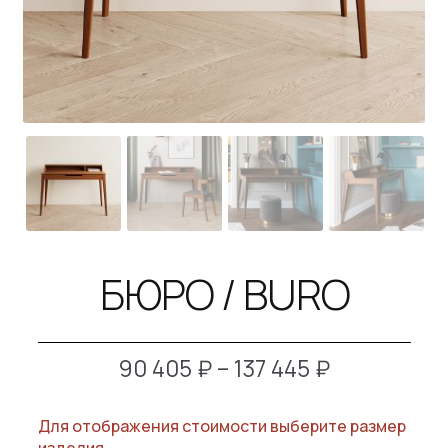
B2B
КОНТАКТЫ
SALE
БЮРО / BURO
Диапазон
90 405
₽
–
137 445
₽
цен:
Для отображения стоимости выберите размер
90
изделия