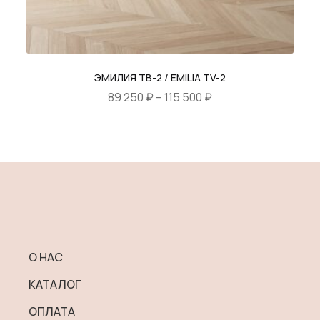
ЭМИЛИЯ ТВ-2 / EMILIA TV-2
Диапазон
89 250
₽
–
115 500
₽
цен:
Этот
89
товар
250 ₽
имеет
–
несколько
115
вариаций.
500 ₽
Опции
можно
выбрать
О НАС
на
КАТАЛОГ
странице
товара.
ОПЛАТА