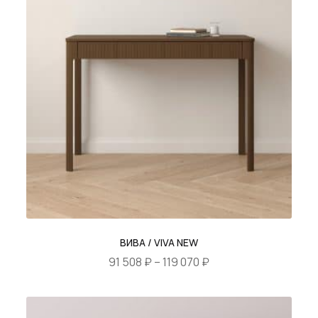
205
вариаций.
065 ₽
Опции
можно
выбрать
на
странице
товара.
ВИВА / VIVA NEW
Диапазон
91 508
₽
–
119 070
₽
цен:
Этот
91
товар
508 ₽