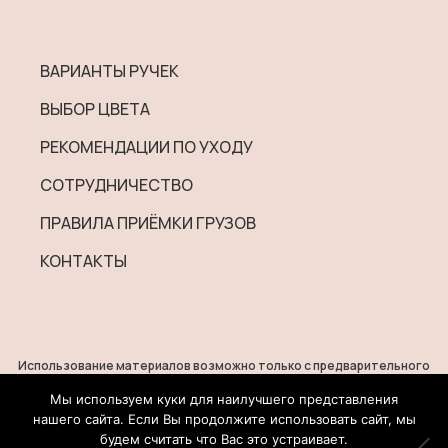
ВАРИАНТЫ РУЧЕК
ВЫБОР ЦВЕТА
РЕКОМЕНДАЦИИ ПО УХОДУ
СОТРУДНИЧЕСТВО
ПРАВИЛА ПРИЁМКИ ГРУЗОВ
КОНТАКТЫ
Использование материалов возможно только с предварительного
согласия правообладателей.
Все права на изображения и тексты принадлежат их авторам.
Мы используем куки для наилучшего представления
нашего сайта. Если Вы продолжите использовать сайт, мы
будем считать что Вас это устраивает.