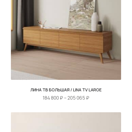
странице
товара.
ЛИНА ТВ БОЛЬШАЯ / LINA TV LARGE
Диапазон
184 800
₽
–
205 065
₽
цен:
Этот
184
товар
800 ₽
имеет
–
несколько