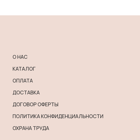
44
товар
100 ₽
имеет
–
несколько
54
вариаций.
600 ₽
Опции
можно
выбрать
О НАС
на
КАТАЛОГ
странице
товара.
ОПЛАТА
ДОСТАВКА
ДОГОВОР ОФЕРТЫ
ПОЛИТИКА КОНФИДЕНЦИАЛЬНОСТИ
ОХРАНА ТРУДА