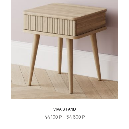
имеет
–
несколько
119
вариаций.
070 ₽
Опции
можно
выбрать
на
странице
товара.
VIVA STAND
Диапазон
44 100
₽
–
54 600
₽
цен:
Этот