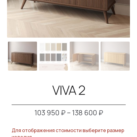
B2B
КОНТАКТЫ
SALE
VIVA 2
Диапазон
103 950
₽
–
138 600
₽
цен:
Для отображения стоимости выберите размер
103
изделия