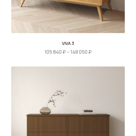
VIVA 3
Диапазон
105 840
₽
–
148 050
₽
цен:
Этот
105
товар
840 ₽
имеет
–
несколько
148
вариаций.
050 ₽
Опции
можно
выбрать
на
странице