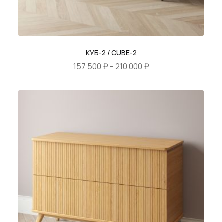
КУБ-2 / CUBE-2
Диапазон
157 500
₽
–
210 000
₽
цен:
Этот
157
товар
500 ₽
имеет
–
несколько
210
вариаций.
000 ₽
Опции
можно
выбрать
на
странице
товара.