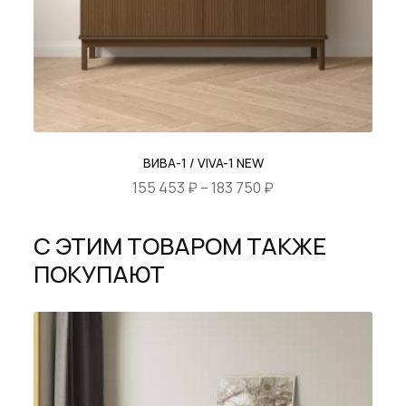
товара.
ВИВА-1 / VIVA-1 NEW
Диапазон
155 453
₽
–
183 750
₽
цен:
Этот
155
С ЭТИМ ТОВАРОМ ТАКЖЕ
товар
453 ₽
ПОКУПАЮТ
имеет
–
несколько
183
вариаций.
750 ₽
Опции
можно
выбрать
на