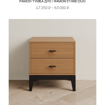
РАМОН ТУМБА ДУО / RAMON STAND DUO
Диапазон
47 250
₽
–
63 000
₽
цен:
Этот
47
товар
250 ₽
имеет
–
несколько
63
вариаций.
000 ₽
Опции
можно
выбрать
на
странице
товара.