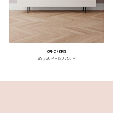
странице
товара.
КРИС / KRIS
Диапазон
89 250
₽
–
120 750
₽
цен:
Этот
89
товар
250 ₽
имеет
–
несколько
120
вариаций.
750 ₽
Опции
можно
выбрать