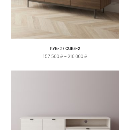
КУБ-2 / CUBE-2
Диапазон
157 500
₽
–
210 000
₽
цен:
Этот
157
товар
500 ₽
имеет
–
несколько
210
вариаций.
000 ₽
Опции
можно
выбрать
на