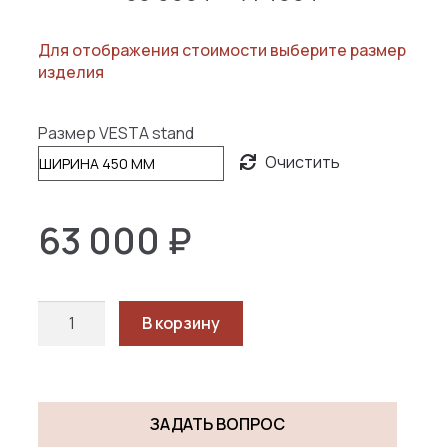
цен:
Для отображения стоимости выберите размер
63
изделия
000 ₽
–
Размер VESTA stand
71
Очистить
400 ₽
63 000
₽
Количество
В корзину
товара
ВЕСТА
ТУМБА
/
ЗАДАТЬ ВОПРОС
VESTA