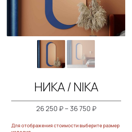
B2B
КОНТАКТЫ
SALE
НИКА / NIKA
Диапазон
26 250
₽
–
36 750
₽
цен:
Для отображения стоимости выберите размер
26
изделия