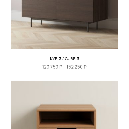
КУБ-3 / CUBE-3
Диапазон
120 750
₽
–
152 250
₽
цен:
Этот
120
товар
750 ₽
имеет
–
несколько
152
вариаций.
250 ₽
Опции
можно
выбрать