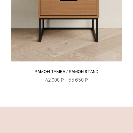
на
странице
товара.
РАМОН ТУМБА / RAMON STAND
Диапазон
42 000
₽
–
55 650
₽
цен:
Этот
42
товар
000 ₽
имеет
–
несколько
55
вариаций.
650 ₽
Опции