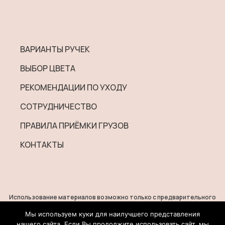
ВАРИАНТЫ РУЧЕК
ВЫБОР ЦВЕТА
РЕКОМЕНДАЦИИ ПО УХОДУ
СОТРУДНИЧЕСТВО
ПРАВИЛА ПРИЁМКИ ГРУЗОВ
КОНТАКТЫ
Использование материалов возможно только с предварительного
согласия правообладателей.
Все права на изображения и тексты принадлежат их авторам.
Мы используем куки для наилучшего представления
нашего сайта. Если Вы продолжите использовать сайт, мы