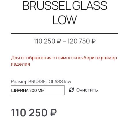
BRUSSEL GLASS
LOW
Диапазон
110 250
₽
–
120 750
₽
цен:
Для отображения стоимости выберите размер
110
изделия
250 ₽
–
Размер BRUSSEL GLASS low
120
Очистить
750 ₽
110 250
₽