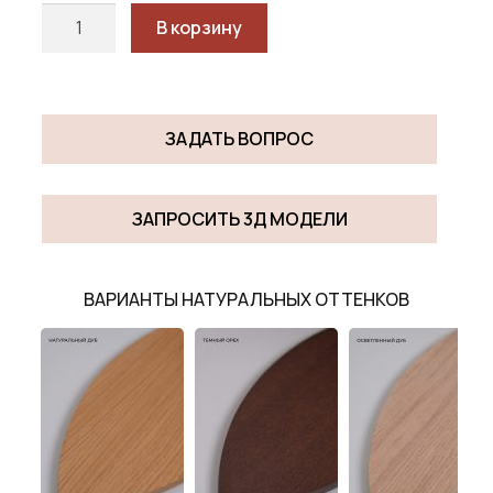
Количество
В корзину
товара
БРЮССЕЛЬ
ВИТРИНА
СО
ЗАДАТЬ ВОПРОС
СТЕКЛОМ
НИЗКАЯ
/
ЗАПРОСИТЬ 3Д МОДЕЛИ
BRUSSEL
GLASS
LOW
ВАРИАНТЫ НАТУРАЛЬНЫХ ОТТЕНКОВ