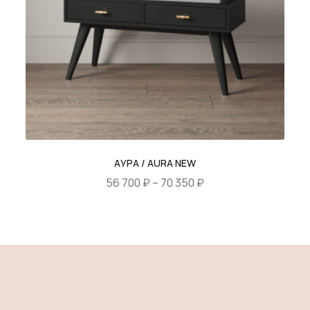
АУРА / AURA NEW
Диапазон
56 700
₽
–
70 350
₽
цен:
Этот
56
товар
700 ₽
имеет
–
несколько
70
вариаций.
350 ₽
Опции