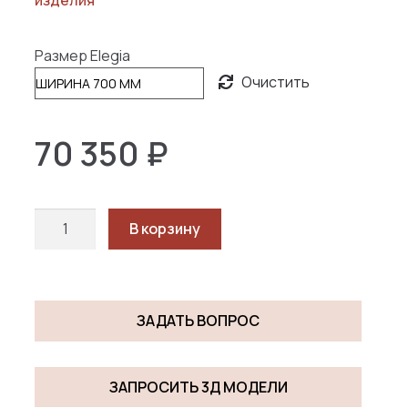
350 ₽
–
Размер Elegia
94
Очистить
500 ₽
70 350
₽
Количество
В корзину
товара
ЭЛЕГИЯ-1
/
Elegia-
ЗАДАТЬ ВОПРОС
1
ЗАПРОСИТЬ 3Д МОДЕЛИ