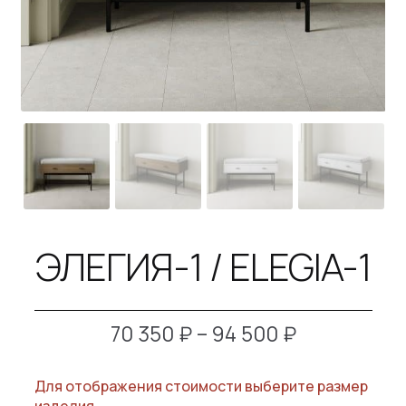
B2B
КОНТАКТЫ
SALE
ЭЛЕГИЯ-1 / ELEGIA-1
Диапазон
70 350
₽
–
94 500
₽
цен:
Для отображения стоимости выберите размер
70
изделия