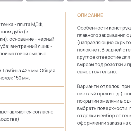
ОПИСАНИЕ
стенка - плита МДФ,
Особенности конструкц
оном дуба (в
плавного закрывания с
ки); основание - черный
(направляющие скрытог
дуба; внутренний ящик -
полок нет. В задней ст
лой матовой эмалью.
круглое отверстие для
вырезы под розетки и 
 мм. Глубина 425 мм. Общая
самостоятельно.
ножек 150 мм.
Варианты отделок: при
светлый орех и т.д.), 
покрытии эмалями в од
выбрать поверхности: 
 выставляются согласно
отделки и выбор оттен
водства)
оформлении заказа на 