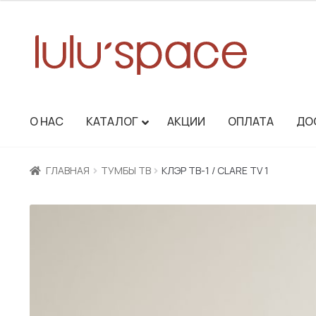
99
750 ₽
–
122
850 ₽
Перейти
Перейти
О НАС
КАТАЛОГ
АКЦИИ
ОПЛАТА
ДО
к
к
навигации
содержимому
ГЛАВНАЯ
ТУМБЫ ТВ
КЛЭР ТВ-1 / CLARE TV 1