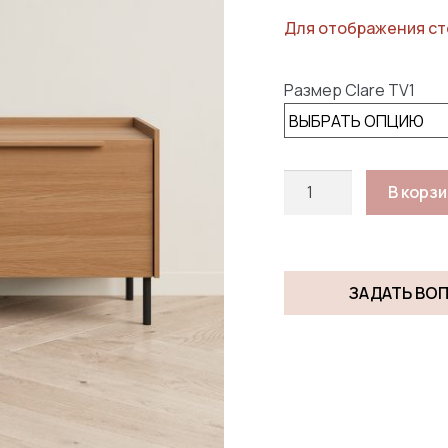
Для отображения ст
Размер Clare TV1
Количество
В корз
товара
КЛЭР
ТВ-1
/
ЗАДАТЬ ВО
CLARE
TV
1