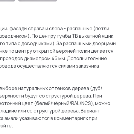
ии: фасады справа и слева - распашные (петли
 доводчиком). По центру тумбы ТВ выкатной ящик
о типа с доводчиками). За распашными дверцами
енке по центру открытой верхней полки делается
 проводов диаметром 45 мм. Дополнительные
провода осуществляются силами заказчика
 выборе натуральных оттенков дерева (дуб/
поверхности будут со структурой дерева. При
нотонный цвет (белый/чёрный/RAL/NCS), можно
гладкие или со структурой дерева. Вариант
ка эмали указываются в комментариях при
сайте.