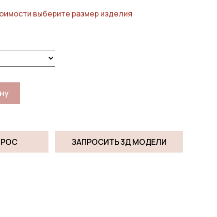
99
оимости выберите размер изделия
750 ₽
–
122
850 ₽
ину
ПРОС
ЗАПРОСИТЬ 3Д МОДЕЛИ