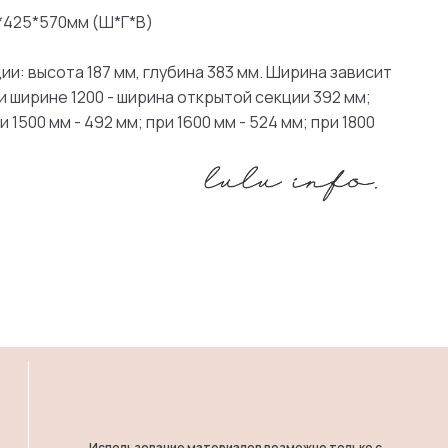
0*425*570мм (Ш*Г*В)
и: высота 187 мм, глубина 383 мм. Ширина зависит
и ширине 1200 - ширина открытой секции 392 мм;
и 1500 мм - 492 мм; при 1600 мм - 524 мм; при 1800
Использование материалов возможно только с