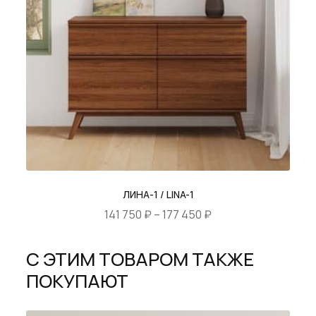
ЛИНА-1 / LINA-1
Диапазон
141 750
₽
–
177 450
₽
цен:
Этот
141
С ЭТИМ ТОВАРОМ ТАКЖЕ
товар
750 ₽
ПОКУПАЮТ
имеет
–
несколько
177
вариаций.