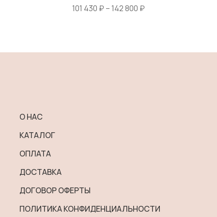
Диапазон
101 430
₽
–
142 800
₽
цен:
Этот
101
товар
430 ₽
имеет
–
несколько
142
вариаций.
800 ₽
Опции
можно
выбрать
О НАС
на
КАТАЛОГ
странице
товара.
ОПЛАТА
ДОСТАВКА
ДОГОВОР ОФЕРТЫ
ПОЛИТИКА КОНФИДЕНЦИАЛЬНОСТИ