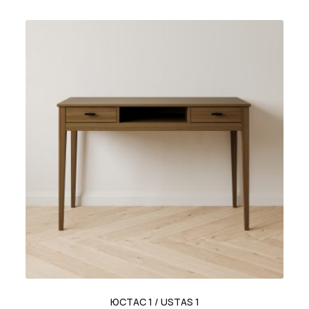
цен:
Этот
48
товар
510 ₽
имеет
–
несколько
59
вариаций.
850 ₽
Опции
можно
выбрать
на
странице
товара.
ЮСТАС 1 / USTAS 1