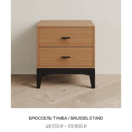
450 ₽
Опции
можно
выбрать
на
странице
товара.
БРЮССЕЛЬ ТУМБА / BRUSSEL STAND
Диапазон
48 510
₽
–
59 850
₽