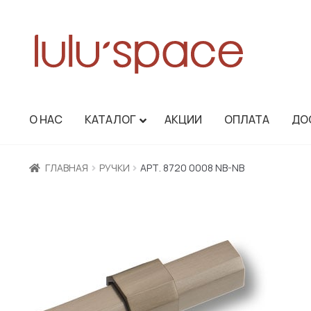
Перейти
Перейти
О НАС
КАТАЛОГ
АКЦИИ
ОПЛАТА
ДО
к
к
навигации
содержимому
ГЛАВНАЯ
РУЧКИ
АРТ. 8720 0008 NB-NB