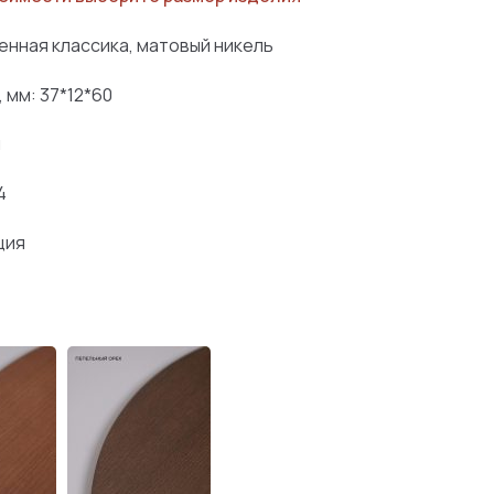
енная классика, матовый никель
 мм: 37*12*60
й
4
ция